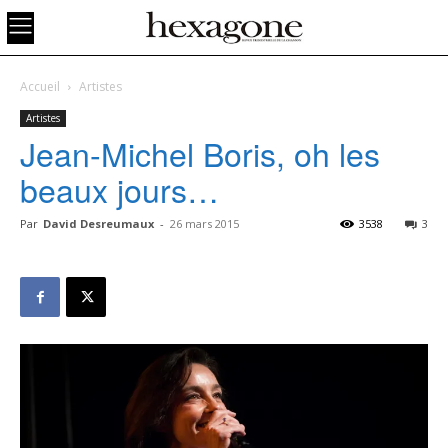
Accueil
Artistes
Artistes
Jean-Michel Boris, oh les
beaux jours…
Par
David Desreumaux
-
26 mars 2015
3538
3