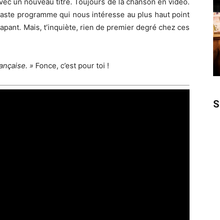
vec un nouveau titre. Toujours de la chanson en vidéo.
vaste programme qui nous intéresse au plus haut point
apant. Mais, t’inquiète, rien de premier degré chez ces
ançaise. »
Fonce, c’est pour toi !
S