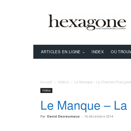
ARTICLES EN LIGNE
INDEX
OÙ TROUV
Accueil
Vidéos
Le Manque – La Chanson français
Vidéos
Le Manque – La 
Par
David Desreumaux
-
16 décembre 2014