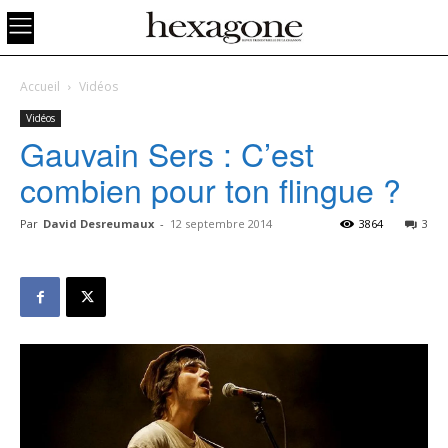
Accueil
Vidéos
Vidéos
Gauvain Sers : C’est
combien pour ton flingue ?
Par
David Desreumaux
-
12 septembre 2014
3864
3