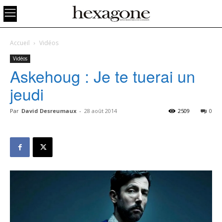
Accueil
Vidéos
Vidéos
Askehoug : Je te tuerai un
jeudi
Par
David Desreumaux
-
28 août 2014
2509
0