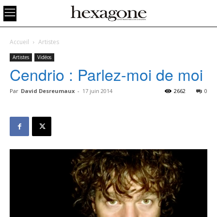
Accueil
Artistes
Artistes
Vidéos
Cendrio : Parlez-moi de moi
Par
David Desreumaux
-
17 juin 2014
2662
0