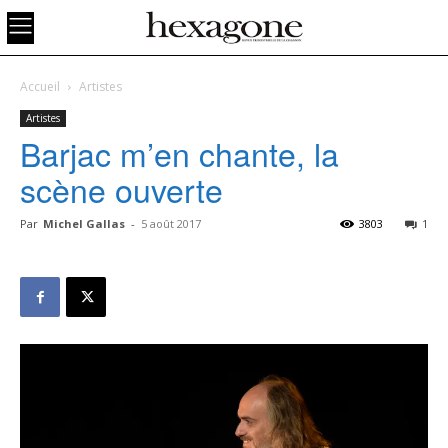
Accueil
Artistes
Artistes
Barjac m’en chante, la
scène ouverte
Par
Michel Gallas
-
5 août 2017
3803
1