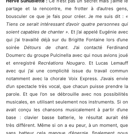
Hervé Suhubiette :
Ce n’est pas un secret mais j’aime le
partage et la rencontre, me frotter à d’autres gens,
bousculer ce que je fais pour créer. Je me suis dit :
«
Tiens ce serait intéressant d’avoir quatre personnes qui
soient capables de chanter »
. Et j’ai appelé Eugénie avec
qui j’ai travaillé déjà sur du Brigitte Fontaine lors d’une
soirée
Détours de chant
. J’ai contacté Ferdinand
Doumerc du groupe Pulcinella avec qui nous avions joué
et enregistré
Recréations Nougaro.
Et Lucas Lemauff
avec qui j’ai une complicité issue du travail commun
notamment avec la chorale Voix Express. J’avais envie
d’un spectacle très vocal, que chacun puisse prendre la
parole. Et que l’on se débrouille avec nos possibilités
musicales, en utilisant seulement nos instruments. Si on
avait conçu les chansons musicalement à partir d’une
base : clavier basse batterie, le résultat aurait été
très différent. Même si on a eu peur, à un moment, que
sans batteur cela manque d’énergie, finalement nous