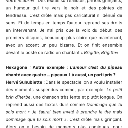
notre lecture
« . Des textes surréalistes, parfois grinçants,
un humour qui tire vers le noir et des pointes de
tendresse. C’est drôle mais pas caricatural ni dénué de
sens. Et de temps en temps l’auteur reprend ses droits
en intervenant. Je n’ai pris que la voix du début, des
premiers disques, beaucoup plus claire que maintenant,
avec un accent un peu bizarre. Et on finit ensemble
devant le poste de radio en chantant «
Brigitte, Brigitte
«
Hexagone : Autre exemple :
L’amour c’est du pipeau
chanté avec quatre … pipeaux. Là aussi, un parti pris ?
Hervé Suhubiette :
Dans le spectacle, on a voulu installer
des moments suspendus comme, par exemple,
Le petit
brin d’herbe
, une chanson très lente et plutôt longue. On
reprend aussi des textes durs comme
Dommage que tu
sois mort
« Je t’aurai bien invité à prendre le thé mais
dommage que tu sois mort »
. C’est drôle mais grinçant.
Alors on a besoin de moments plus comiques, pour