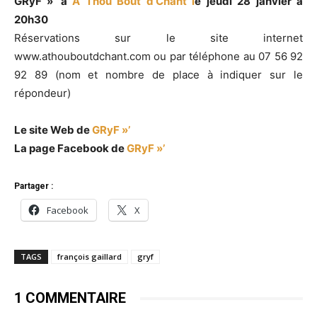
GRyF »’ à
A Thou Bout d’Chant l
e jeudi 28 janvier à
20h30
Réservations sur le site internet
www.athouboutdchant.com ou par téléphone au 07 56 92
92 89 (nom et nombre de place à indiquer sur le
répondeur)
Le site Web de
GRyF »’
La page Facebook de
GRyF »’
Partager :
Facebook
X
TAGS
françois gaillard
gryf
1 COMMENTAIRE