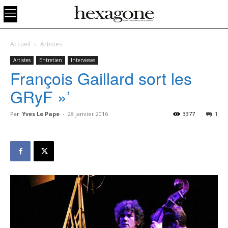
Accueil
Artistes
Artistes
Entretien
Interviews
François Gaillard sort les
GRyF »’
Par
Yves Le Pape
-
28 janvier 2016
3377
1