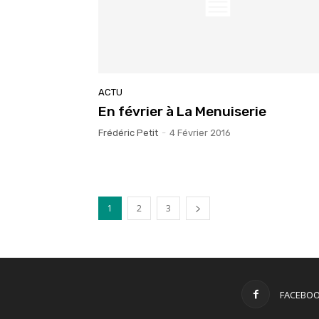
ACTU
En février à La Menuiserie
Frédéric Petit
-
4 Février 2016
1
2
3
FACEBO