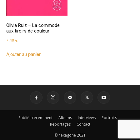
Olivia Ruiz – La commode
aux tiroirs de couleur
7,40
€
Ajouter au panier
Publiés récemment
Albums
Interviews
Portraits
Reportages
Contact
© hexagone 2021