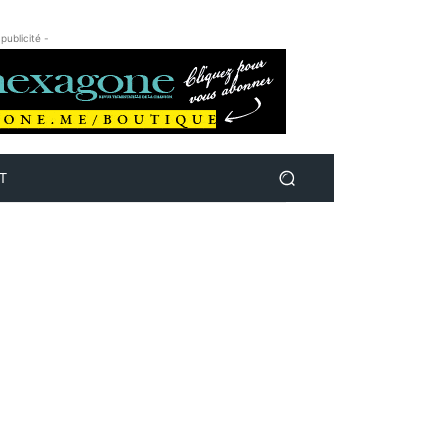
 publicité -
T