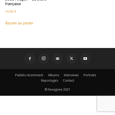
française
14,00
€
Ajouter au panier
Publiés récemment
Albums
Interviews
Portraits
Reportages
Contact
© hexagone 2021