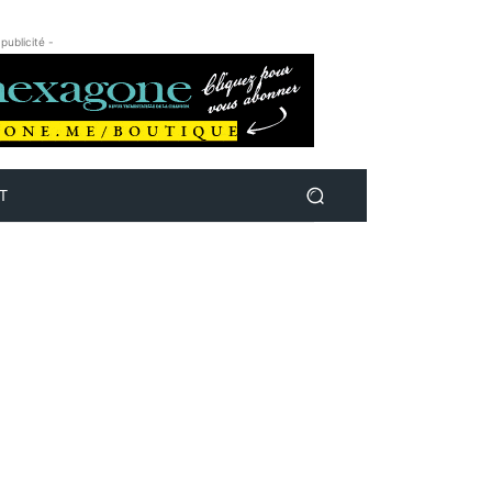
 publicité -
T