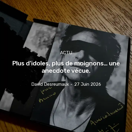
ACTU
Plus d’idoles, plus de moignons… une
anecdote vécue.
David Desreumaux
-
27 Juin 2026