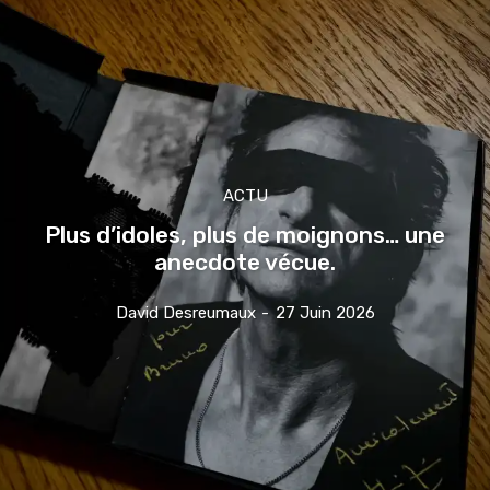
ACTU
Plus d’idoles, plus de moignons… une
anecdote vécue.
David Desreumaux
-
27 Juin 2026