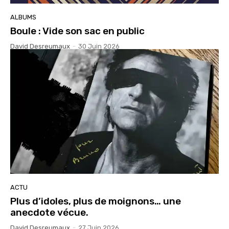
ALBUMS
Boule : Vide son sac en public
David Desreumaux
-
30 Juin 2026
ACTU
Plus d’idoles, plus de moignons… une
anecdote vécue.
David Desreumaux
-
27 Juin 2026